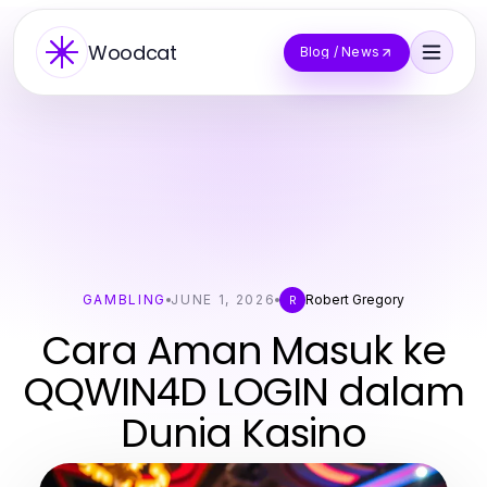
Woodcat
Blog / News
GAMBLING
JUNE 1, 2026
Robert Gregory
R
Cara Aman Masuk ke
QQWIN4D LOGIN dalam
Dunia Kasino