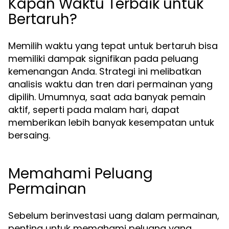
Kapan Waktu Terbaik untuk
Bertaruh?
Memilih waktu yang tepat untuk bertaruh bisa
memiliki dampak signifikan pada peluang
kemenangan Anda. Strategi ini melibatkan
analisis waktu dan tren dari permainan yang
dipilih. Umumnya, saat ada banyak pemain
aktif, seperti pada malam hari, dapat
memberikan lebih banyak kesempatan untuk
bersaing.
Memahami Peluang
Permainan
Sebelum berinvestasi uang dalam permainan,
penting untuk memahami peluang yang