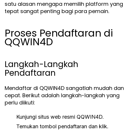
satu alasan mengapa memilih platform yang
tepat sangat penting bagi para pemain.
Proses Pendaftaran di
QQWIN4D
Langkah-Langkah
Pendaftaran
Mendaftar di QQWIN4D sangatlah mudah dan
cepat. Berikut adalah langkah-langkah yang
perlu diikuti:
Kunjungi situs web resmi QQWIN4D.
Temukan tombol pendaftaran dan klik.