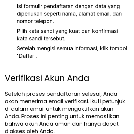
Isi formulir pendaftaran dengan data yang
diperlukan seperti nama, alamat email, dan
nomor telepon.
Pilih kata sandi yang kuat dan konfirmasi
kata sandi tersebut.
Setelah mengisi semua informasi, klik tombol
'Daftar'.
Verifikasi Akun Anda
Setelah proses pendaftaran selesai, Anda
akan menerima email verifikasi. Ikuti petunjuk
di dalam email untuk mengaktifkan akun
Anda. Proses ini penting untuk memastikan
bahwa akun Anda aman dan hanya dapat
diakses oleh Anda.