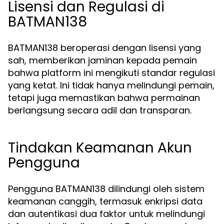
Lisensi dan Regulasi di
BATMAN138
BATMAN138 beroperasi dengan lisensi yang
sah, memberikan jaminan kepada pemain
bahwa platform ini mengikuti standar regulasi
yang ketat. Ini tidak hanya melindungi pemain,
tetapi juga memastikan bahwa permainan
berlangsung secara adil dan transparan.
Tindakan Keamanan Akun
Pengguna
Pengguna BATMAN138 dilindungi oleh sistem
keamanan canggih, termasuk enkripsi data
dan autentikasi dua faktor untuk melindungi