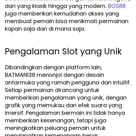
dari yang klasik hingga yang modern.
BOS88
juga memberikan kemudahan akses yang
membuat pemain bisa menikmati permainan
kapan saja dan di mana saja.
Pengalaman Slot yang Unik
Dibandingkan dengan platform lain,
BATMAN138 menonjol dengan desain
antarmuka yang ramah pengguna dan intuitif.
Setiap permainan dirancang untuk
memberikan pengalaman yang unik, dengan
grafik yang memukau dan efek suara yang
imersif. Pengalaman bermain ini tidak hanya
memberikan kesenangan, tetapi juga
meningkatkan peluang pemain untuk
mendapatkan kemenangan besar.