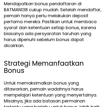
Mendapatkan bonus pendaftaran di
BATMAN138 cukup mudah. Setelah mendaftar,
pemain hanya perlu melakukan deposit
pertama mereka. Pastikan untuk membaca
syarat dan ketentuan setiap bonus, karena
biasanya ada persyaratan taruhan yang
harus dipenuhi sebelum bonus dapat
dicairkan.
Strategi Memanfaatkan
Bonus
Untuk memaksimalkan bonus yang
ditawarkan, pemain wadahnya harus
mempelajari ketentuan yang menyertainya.
Misalnya, jika ada batasan permainan
tertentu yang berlaku untuk bonus, lebih baik