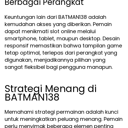
Berbagai Perangkat
Keuntungan lain dari BATMAN138 adalah
kemudahan akses yang diberikan. Pemain
dapat menikmati slot online melalui
smartphone, tablet, maupun desktop. Desain
responsif memastikan bahwa tampilan game
tetap optimal, terlepas dari perangkat yang
digunakan, menjadikannya pilihan yang
sangat fleksibel bagi pengguna manapun.
Strategi Menang di
BATMAN138
Memahami strategi permainan adalah kunci
untuk meningkatkan peluang menang. Pemain
perlu menyimak beberapa elemen penting