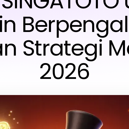
s SINGATOTO 
in Berpenga
n Strategi 
2026