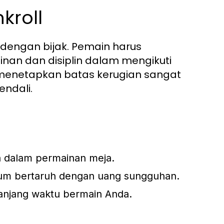
kroll
dengan bijak. Pemain harus
n dan disiplin dalam mengikuti
n menetapkan batas kerugian sangat
ndali.
ma dalam permainan meja.
um bertaruh dengan uang sungguhan.
njang waktu bermain Anda.