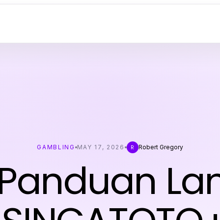
GAMBLING
MAY 17, 2026
Robert Gregory
R
 Panduan Lan