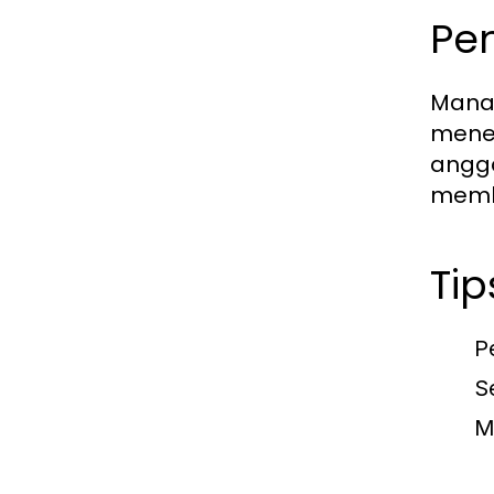
Pe
Manaj
menet
angga
memb
Tip
P
S
M