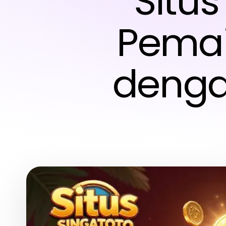
Situ
Pema
denga