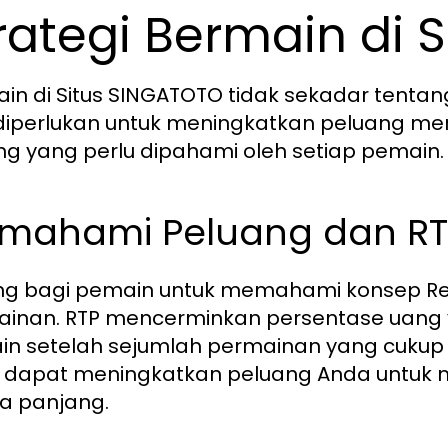
rategi Bermain di 
in di Situs SINGATOTO tidak sekadar tentan
diperlukan untuk meningkatkan peluang me
ng yang perlu dipahami oleh setiap pemain.
mahami Peluang dan RT
ng bagi pemain untuk memahami konsep Retu
inan. RTP mencerminkan persentase uang
n setelah sejumlah permainan yang cukup 
i dapat meningkatkan peluang Anda untuk
a panjang.