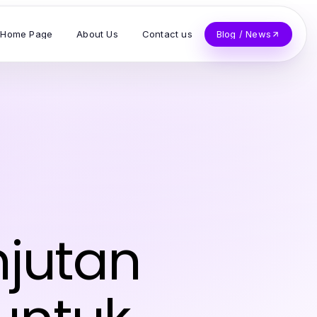
Home Page
About Us
Contact us
Blog / News
jutan