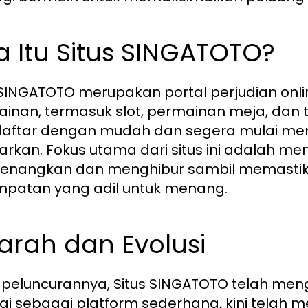
 Itu Situs SINGATOTO?
 SINGATOTO merupakan portal perjudian on
inan, termasuk slot, permainan meja, dan
ftar dengan mudah dan segera mulai menj
arkan. Fokus utama dari situs ini adalah 
enangkan dan menghibur sambil memasti
patan yang adil untuk menang.
arah dan Evolusi
 peluncurannya, Situs SINGATOTO telah men
ai sebagai platform sederhana, kini telah m